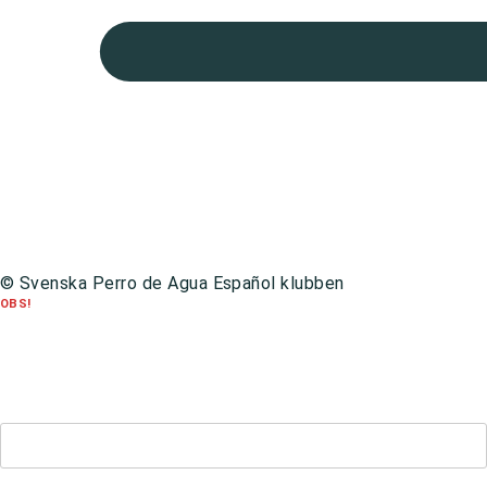
All day,
9 augusti, 2026
Utställning, Norrköping
All day,
15 augusti, 2026
Utställning, Eskilstuna
All day,
16 augusti, 2026
Utställning, Backamo
All day,
22 augusti, 2026
Gå till kalender
Integritetspolicy
© Svenska Perro de Agua Español klubben
OBS!
Om du är medlem och inte loggat in på den nya hemsidan förut behöver
du
registrera dig på nytt
innan du kan logga in.
För att återställa ditt lösenord,
klicka här
.
Kontakt:
hemsida@perroklubben.se
Användarnamn eller E-postadress