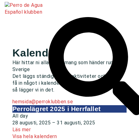
Kalender
Här hittar ni alla evenemang som händer runt om i
Sverige
Det läggs ständigt in nya aktiviteter och vill du
få in något i kalendern så skicka ett mail till oss
så lägger vi in det.
hemsida@perroklubben.se
Perrolägret 2025 i Herrfallet
All day
28 augusti, 2025
–
31 augusti, 2025
Läs mer
Visa hela kalendern