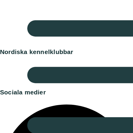
Engelska Perroklubben
Finska Vattenhundsklubben
Holländska Perroklubben
Norska Perroklubben
Spanska Perroklubben
Tyska Perroklubben
Nordiska kennelklubbar
Danska kennelklubben
Norska kennelklubben
Finska Hunddata
Norska Hunddata
Sociala medier​
Facebook