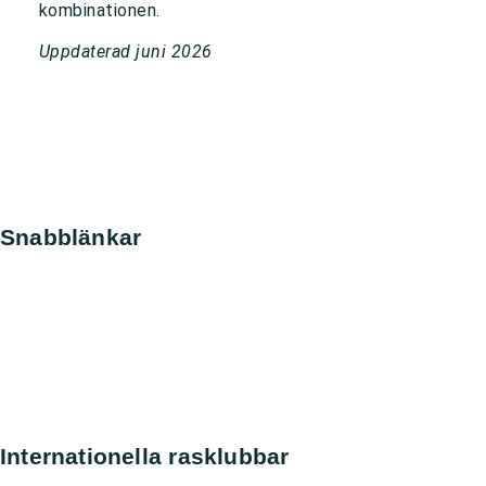
kombinationen.
Uppdaterad juni 2026
Snabblänkar
Nyheter
Kontakt
Sök
Svenska kennelklubben
SKK Avelsdata
SKK Hunddata
Rasdata
Internationella rasklubbar
Amerikanska Perroklubben