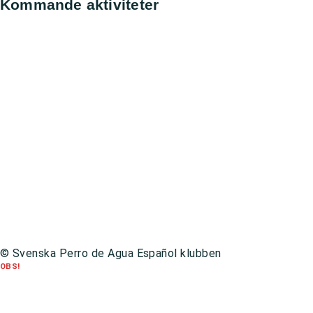
Kommande aktiviteter
Utställning, Ronneby
All day,
8 augusti, 2026
Utställning, Askersund
All day,
9 augusti, 2026
Utställning, Norrköping
All day,
15 augusti, 2026
Utställning, Eskilstuna
All day,
16 augusti, 2026
Utställning, Backamo
All day,
22 augusti, 2026
Gå till kalender
Integritetspolicy
© Svenska Perro de Agua Español klubben
OBS!
Om du är medlem och inte loggat in på den nya hemsidan förut behöver
du
registrera dig på nytt
innan du kan logga in.
För att återställa ditt lösenord,
klicka här
.
Kontakt:
hemsida@perroklubben.se