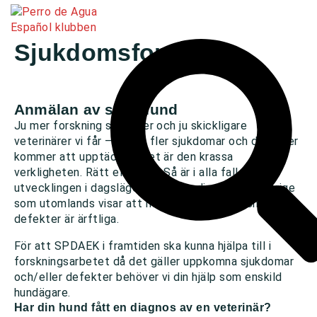
Sjukdomsformulär
Anmälan av sjuk hund
Ju mer forskning som sker och ju skickligare
veterinärer vi får – desto fler sjukdomar och defekter
kommer att upptäckas. Det är den krassa
verkligheten. Rätt eller fel? Så är i alla fall
utvecklingen i dagsläget. Flera studier såväl i Sverige
som utomlands visar att många sjukdomar och
defekter är ärftliga.
För att SPDAEK i framtiden ska kunna hjälpa till i
forskningsarbetet då det gäller uppkomna sjukdomar
och/eller defekter behöver vi din hjälp som enskild
hundägare.
Har din hund fått en diagnos av en veterinär?