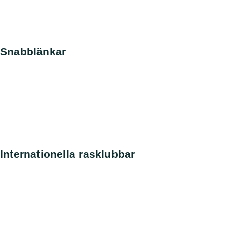
Snabblänkar
Nyheter
Kontakt
Sök
Svenska kennelklubben
SKK Avelsdata
SKK Hunddata
Rasdata
Internationella rasklubbar
Amerikanska Perroklubben
Engelska Perroklubben
Finska Vattenhundsklubben
Holländska Perroklubben
Norska Perroklubben
Spanska Perroklubben