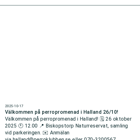
2025-10-17
Välkommen på perropromenad i Halland 26/10!
Välkommen på perropromenad i Halland! 🗓️ 26 oktober
2025 🕚 12.00 📍 Biskopstorp Naturreservat, samling
vid parkeringen. ✉️ Anmälan
via halland@perroklubben.se eller 070-3200567.