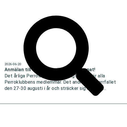
2026-06-20
Anmälan till årets Perroläger har öppnat!
Det årliga Perrolägret är ett roligt läger för alla
Perroklubbens medlemmar. Det anordnas i Herrfallet
den 27-30 augusti i år och sträcker sig under 3...