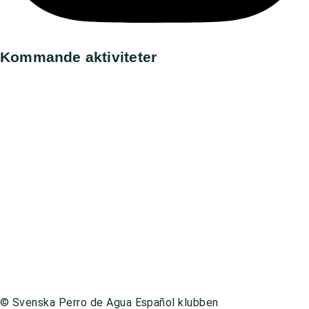
Kommande aktiviteter
Utställning, Ronneby
All day,
8 augusti, 2026
Utställning, Askersund
All day,
9 augusti, 2026
Utställning, Norrköping
All day,
15 augusti, 2026
Utställning, Eskilstuna
All day,
16 augusti, 2026
Utställning, Backamo
All day,
22 augusti, 2026
Gå till kalender
Integritetspolicy
© Svenska Perro de Agua Español klubben