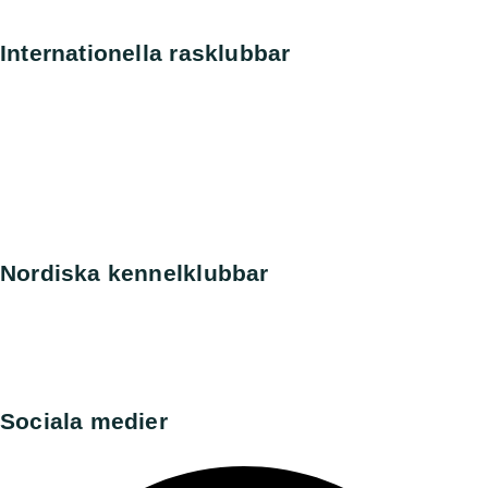
Rasdata
Internationella rasklubbar
Amerikanska Perroklubben
Engelska Perroklubben
Finska Vattenhundsklubben
Holländska Perroklubben
Norska Perroklubben
Spanska Perroklubben
Tyska Perroklubben
Nordiska kennelklubbar
Danska kennelklubben
Norska kennelklubben
Finska Hunddata
Norska Hunddata
Sociala medier​
Facebook