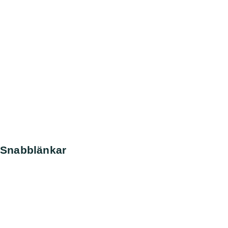
Snabblänkar
Nyheter
Kontakt
Sök
Svenska kennelklubben
SKK Avelsdata
SKK Hunddata