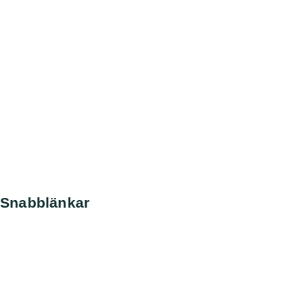
Snabblänkar
Nyheter
Kontakt
Sök
Svenska kennelklubben
SKK Avelsdata
SKK Hunddata