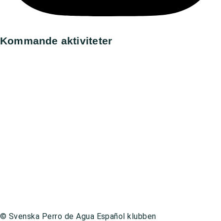
Kommande aktiviteter
Utställning, Askersund
All day,
9 augusti, 2026
Utställning, Norrköping
All day,
15 augusti, 2026
Utställning, Eskilstuna
All day,
16 augusti, 2026
Utställning, Backamo
All day,
22 augusti, 2026
Utställning, Gotland
All day,
22 augusti, 2026
–
23 augusti, 2026
Gå till kalender
Integritetspolicy
© Svenska Perro de Agua Español klubben