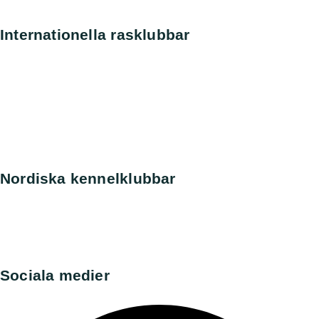
Rasdata
Internationella rasklubbar
Amerikanska Perroklubben
Engelska Perroklubben
Finska Vattenhundsklubben
Holländska Perroklubben
Norska Perroklubben
Spanska Perroklubben
Tyska Perroklubben
Nordiska kennelklubbar
Danska kennelklubben
Norska kennelklubben
Finska Hunddata
Norska Hunddata
Sociala medier​
Facebook