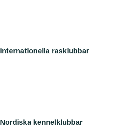
Sök
Svenska kennelklubben
SKK Avelsdata
SKK Hunddata
Rasdata
Internationella rasklubbar
Amerikanska Perroklubben
Engelska Perroklubben
Finska Vattenhundsklubben
Holländska Perroklubben
Norska Perroklubben
Spanska Perroklubben
Tyska Perroklubben
Nordiska kennelklubbar
Danska kennelklubben
Norska kennelklubben