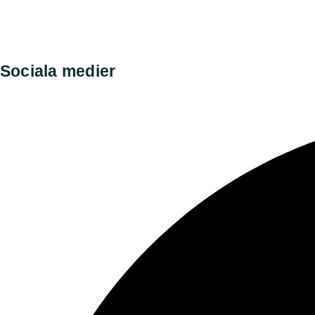
Finska Hunddata
Norska Hunddata
Sociala medier​
Facebook