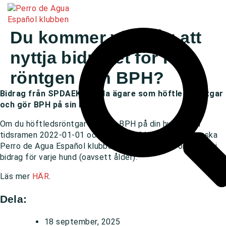
Du kommer väl ihåg att
nyttja bidraget för HD-
röntgen och BPH?
Bidrag från SPDAEK till alla ägare som höftledsröntgar
och gör BPH på sin hund
Om du höftledsröntgar och gör BPH på din hund inom
tidsramen 2022-01-01 och 2025-12-31, sponsrar Svenska
Perro de Agua Español klubben med en summa om 600kr i
bidrag för varje hund (oavsett ålder).
Läs mer
HÄR
.
Dela:
18 september, 2025