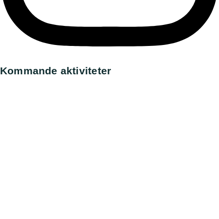
Kommande aktiviteter
Utställning, Ronneby
All day,
8 augusti, 2026
Utställning, Askersund
All day,
9 augusti, 2026
Utställning, Norrköping
All day,
15 augusti, 2026
Utställning, Eskilstuna
All day,
16 augusti, 2026
Utställning, Backamo
All day,
22 augusti, 2026
Gå till kalender