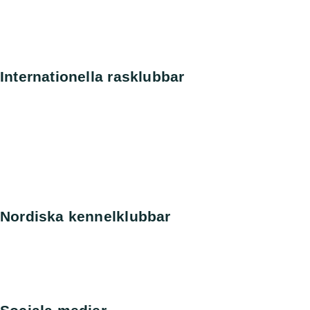
SKK Avelsdata
SKK Hunddata
Rasdata
Internationella rasklubbar
Amerikanska Perroklubben
Engelska Perroklubben
Finska Vattenhundsklubben
Holländska Perroklubben
Norska Perroklubben
Spanska Perroklubben
Tyska Perroklubben
Nordiska kennelklubbar
Danska kennelklubben
Norska kennelklubben
Finska Hunddata
Norska Hunddata