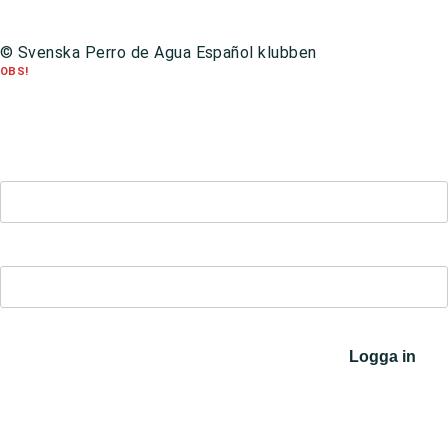
Integritetspolicy
© Svenska Perro de Agua Español klubben
OBS!
Om du är medlem och inte loggat in på den nya hemsidan förut behöver
du
registrera dig på nytt
innan du kan logga in.
För att återställa ditt lösenord,
klicka här
.
Kontakt:
hemsida@perroklubben.se
Användarnamn eller E-postadress
Lösenord