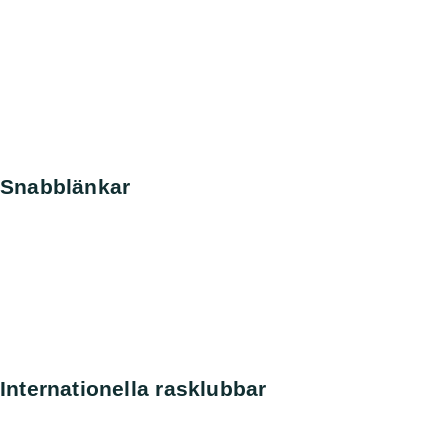
Snabblänkar
Nyheter
Kontakt
Sök
Svenska kennelklubben
SKK Avelsdata
SKK Hunddata
Rasdata
Internationella rasklubbar
Amerikanska Perroklubben
Engelska Perroklubben