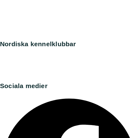
Finska Vattenhundsklubben
Holländska Perroklubben
Norska Perroklubben
Spanska Perroklubben
Tyska Perroklubben
Nordiska kennelklubbar
Danska kennelklubben
Norska kennelklubben
Finska Hunddata
Norska Hunddata
Sociala medier​
Facebook