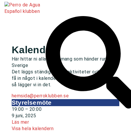
Kalender
Här hittar ni alla evenemang som händer runt om i
Sverige
Det läggs ständigt in nya aktiviteter och vill du
få in något i kalendern så skicka ett mail till oss
så lägger vi in det.
hemsida@perroklubben.se
Styrelsemöte
19:00
–
20:00
9 juni, 2025
Läs mer
Visa hela kalendern