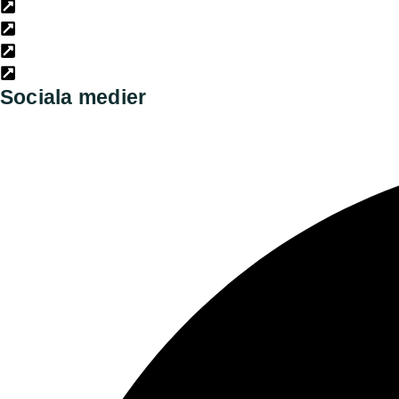
Danska kennelklubben
Norska kennelklubben
Finska Hunddata
Norska Hunddata
Sociala medier​
Facebook