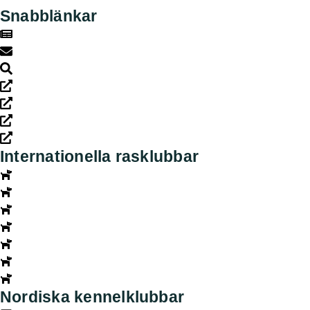
Snabblänkar
Nyheter
Kontakt
Sök
Svenska kennelklubben
SKK Avelsdata
SKK Hunddata
Rasdata
Internationella rasklubbar
Amerikanska Perroklubben
Engelska Perroklubben
Finska Vattenhundsklubben
Holländska Perroklubben
Norska Perroklubben
Spanska Perroklubben
Tyska Perroklubben
Nordiska kennelklubbar