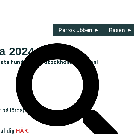
Perroklubben
Rasen
 2024 🐶❤️
törsta hundfest på Stockholmsmässan!
 på lördagen.
mäl dig
HÄR
.