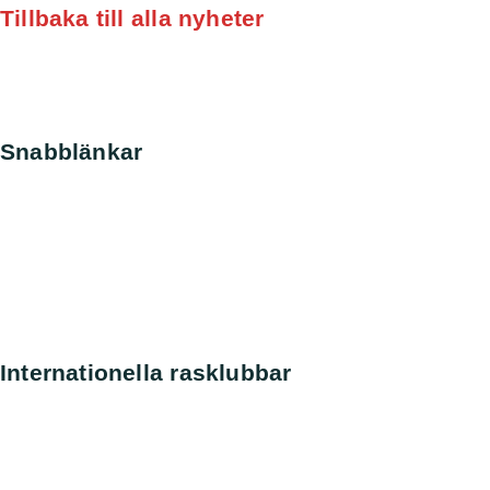
Tillbaka till alla nyheter
Snabblänkar
Nyheter
Kontakt
Sök
Svenska kennelklubben
SKK Avelsdata
SKK Hunddata
Rasdata
Internationella rasklubbar
Amerikanska Perroklubben
Engelska Perroklubben
Finska Vattenhundsklubben
Holländska Perroklubben