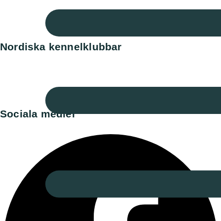
Norska Perroklubben
Spanska Perroklubben
Tyska Perroklubben
Nordiska kennelklubbar
Danska kennelklubben
Norska kennelklubben
Finska Hunddata
Norska Hunddata
Sociala medier​
Facebook