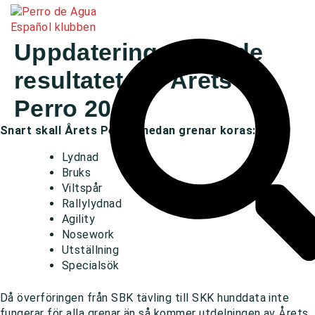
Uppdatering gällande
resultatet av ’Årets
Perro 2024’
Snart skall Årets Perro i nedan grenar koras:
Lydnad
Bruks
Viltspår
Rallylydnad
Agility
Nosework
Utställning
Specialsök
Då överföringen från SBK tävling till SKK hunddata inte
fungerar för alla grenar än så kommer utdelningen av Årets